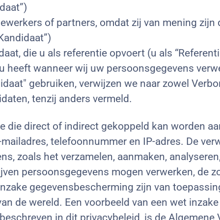
daat”)
werkers of partners, omdat zij van mening zijn d
Kandidaat”)
t, die u als referentie opvoert (u als “Referenti
n u heeft wanneer wij uw persoonsgegevens verwe
idaat" gebruiken, verwijzen we naar zowel Verbo
aten, tenzij anders vermeld.
e die direct of indirect gekoppeld kan worden a
-mailadres, telefoonnummer en IP-adres. De ve
s, zoals het verzamelen, aanmaken, analyseren
drijven persoonsgegevens mogen verwerken, de 
nzake gegevensbescherming zijn van toepassing
van de wereld. Een voorbeeld van een wet inzake
beschreven in dit privacybeleid, is de Algeme