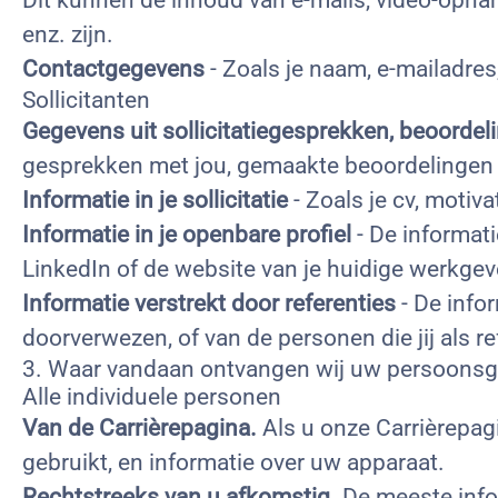
Dit kunnen de inhoud van e-mails, video-opname
enz. zijn.
Contactgegevens
- Zoals je naam, e-mailadre
Sollicitanten
Gegevens uit sollicitatiegesprekken, beoordel
gesprekken met jou, gemaakte beoordelingen en
Informatie in je sollicitatie
- Zoals je cv, motiva
Informatie in je openbare profiel
- De informati
LinkedIn of de website van je huidige werkgev
Informatie verstrekt door referenties
- De info
doorverwezen, of van de personen die jij als r
3. Waar vandaan ontvangen wij uw persoons
Alle individuele personen
Van de Carrièrepagina.
Als u onze Carrièrepagi
gebruikt, en informatie over uw apparaat.
Rechtstreeks van u afkomstig.
De meeste infor