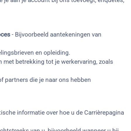
 je aan je account bij ons toevoegt, enquêtes,
oces
- Bijvoorbeeld aantekeningen van
elingsbrieven en opleiding.
n met betrekking tot je werkervaring, zoals
f partners die je naar ons hebben
tische informatie over hoe u de Carrièrepagina
chtstreeks van u, bijvoorbeeld wanneer u bij