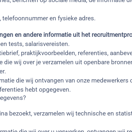
s, berichten op sociale media, de informatie die
s, telefoonnummer en fysieke adres.
ingen en andere informatie uit het recruitmentpr
 tests, salarisvereisten.
tiebrief, praktijkvoorbeelden, referenties, aanbev
e die wij over je verzamelen uit openbare bronne
er.
rmatie die wij ontvangen van onze medewerkers o
eferenties hebt opgegeven.
gegevens?
na bezoekt, verzamelen wij technische en statis
matie die wij over u verwerken, ontvangen wij re