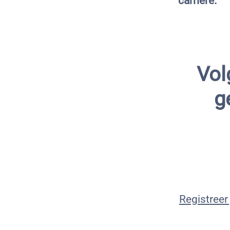
carrière.
Vol
g
Registreer 