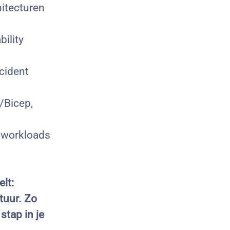
itecturen
bility
ncident
/Bicep,
 workloads
lt:
tuur. Zo
stap in je