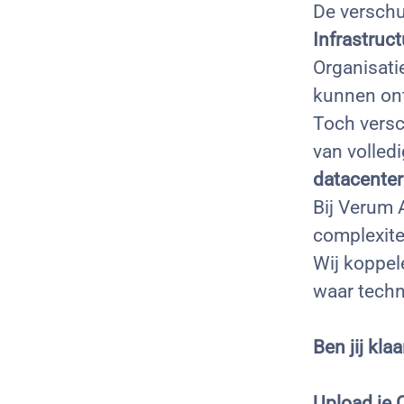
De verschu
Infrastruc
Organisati
kunnen ont
Toch versch
van volled
datacenter
Bij Verum 
complexite
Wij koppel
waar techn
Ben jij kla
Upload je 