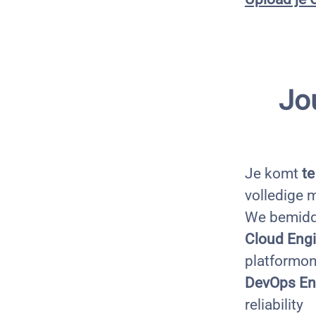
Jo
Je komt
te
volledige m
We bemidde
Cloud Engi
platformon
DevOps En
reliability