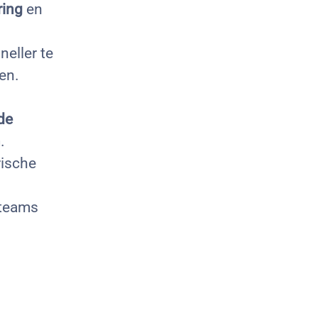
ring
en
eller te
en.
de
n
.
rische
 teams