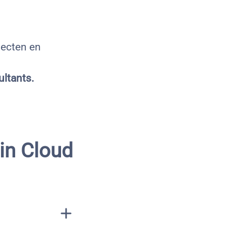
jecten en
ltants.
in Cloud