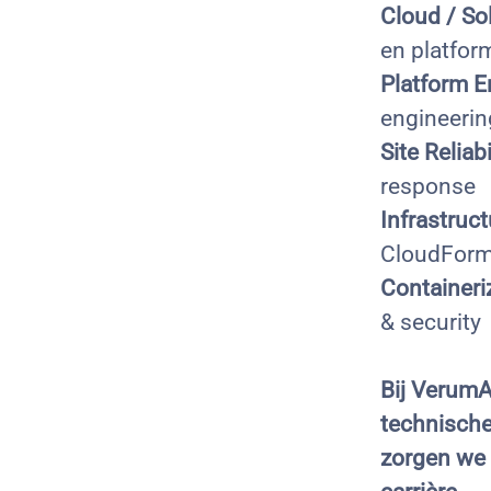
Cloud / So
en platfor
Platform E
engineerin
Site Reliab
response
Infrastruc
CloudForm
Containeri
& security
Bij VerumA
technische
zorgen we d