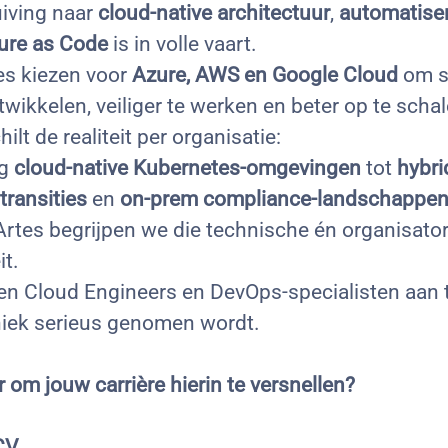
iving naar
cloud-native architectuur
,
automatise
ture as Code
is in volle vaart.
es kiezen voor
Azure, AWS en Google Cloud
om sn
wikkelen, veiliger te werken en beter op te schal
ilt de realiteit per organisatie:
ig
cloud-native Kubernetes-omgevingen
tot
hybri
transities
en
on-prem compliance-landschappe
Artes begrijpen we die technische én organisato
it.
en Cloud Engineers en DevOps-specialisten aan
iek serieus genomen wordt.
ar om jouw carrière hierin te versnellen?
CV