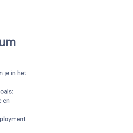
rum
 je in het
oals:
e en
eployment