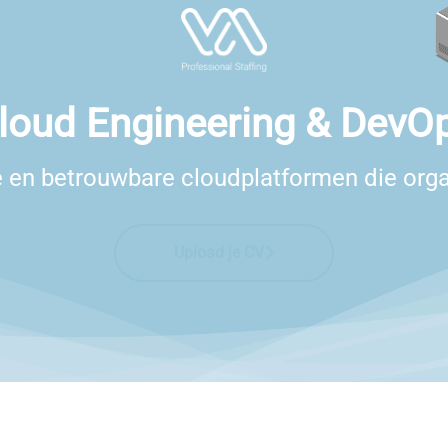
loud Engineering & DevO
 en betrouwbare cloudplatformen die orga
Upload je CV