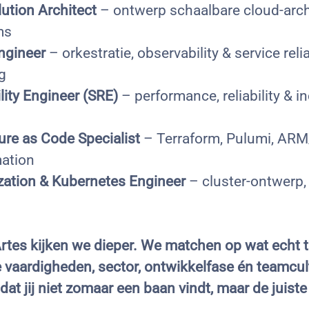
lution Architect
– ontwerp schaalbare cloud-arch
ms
ngineer
– orkestratie, observability & service relia
g
ility Engineer (SRE)
– performance, reliability & i
ture as Code Specialist
– Terraform, Pulumi, ARM
ation
zation & Kubernetes Engineer
– cluster-ontwerp,
rtes kijken we dieper. We matchen op wat echt te
 vaardigheden, sector, ontwikkelfase én teamcul
at jij niet zomaar een baan vindt, maar de juiste 