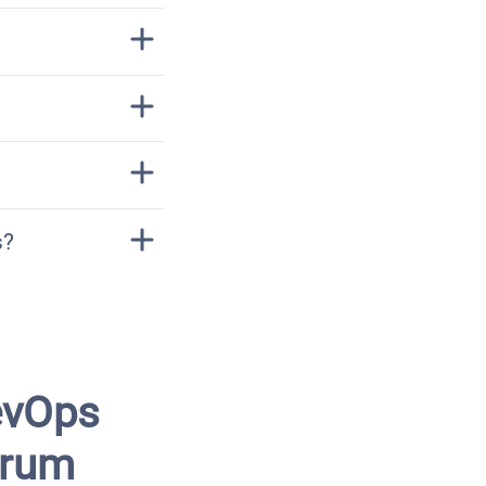
s?
evOps
erum