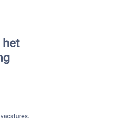
 het
ng
 vacatures.