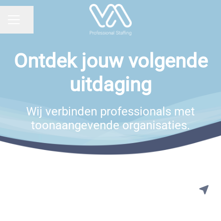
Pagina delen
Carrièremenu
Ontdek jouw volgende
uitdaging
Wij verbinden professionals met
toonaangevende organisaties.