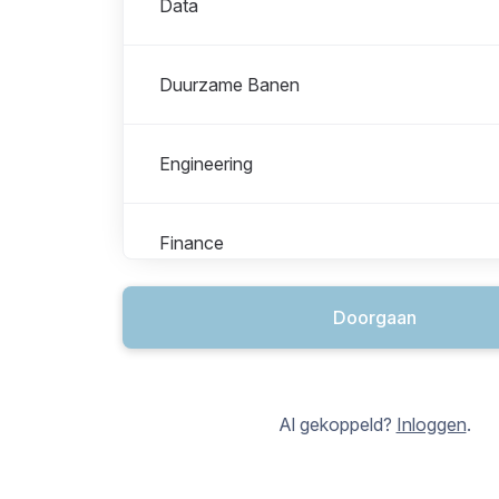
Data
Duurzame Banen
Engineering
Finance
Doorgaan
Human Resource Management
Informatiebeveiliging & Cyber Security
Al gekoppeld?
Inloggen
.
IT Support & Services